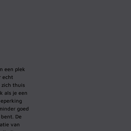
n een plek
r echt
 zich thuis
k als je een
beperking
minder goed
 bent. De
atie van