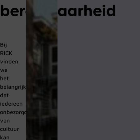
bereikbaarheid
Bij
RICK
vinden
we
het
belangrijk
dat
iedereen
onbezorgd
van
cultuur
kan