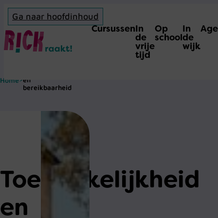
Ga naar hoofdinhoud
Cursussen
In
Op
In
Age
Home
de
school
de
vrije
wijk
tijd
Toegankelijkheid
en
Home
>
bereikbaarheid
Toegankelijkheid
en