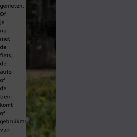
genieten.
Of
je
nu
met
de
fiets,
de
auto
of
de
trein
komt
of
gebruikmaakt
van