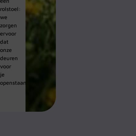
een
rolstoel:
we
zorgen
ervoor
dat
onze
deuren
voor
je
openstaan.