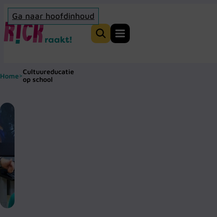
Ga naar hoofdinhoud
Home
Zoeken
Cultuureducatie
Home
>
op school