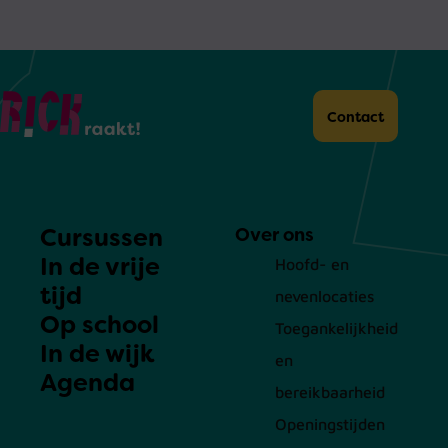
Home
Contact
Cursussen
Over ons
In de vrije
Hoofd- en
tijd
nevenlocaties
Op school
Toegankelijkheid
In de wijk
en
Agenda
bereikbaarheid
Openingstijden