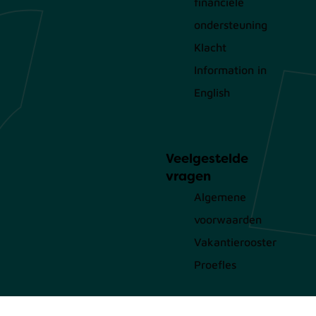
financiële
ondersteuning
Klacht
Information in
English
Veelgestelde
vragen
Algemene
voorwaarden
Vakantierooster
Proefles