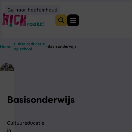
Ga naar hoofdinhoud
Home
Zoeken
Cultuureducatie
Basisonderwijs
Home
>
>
op school
Basisonderwijs
Cultuureducatie
in