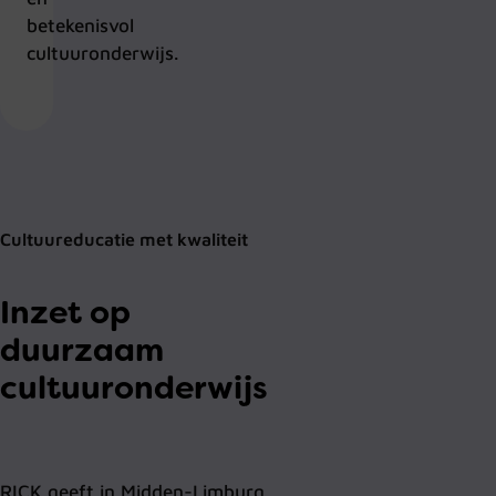
betekenisvol
cultuuronderwijs.
Cultuureducatie met kwaliteit
Inzet op
duurzaam
cultuuronderwijs
RICK geeft in Midden-Limburg