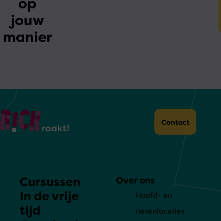
op
jouw
manier
Home
Contact
Cursussen
Over ons
In de vrije
Hoofd- en
tijd
nevenlocaties