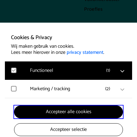
Proefles
Cookies & Privacy
Wij maken gebruik van cookies.
Lees meer hierover in onze
privacy statement
.
Functioneel
(
1
)
Cookies
Marketing / tracking
(
2
)
Google Analytics
Bezoekersstatistieken, websitebezoek en gebruik
wordt gemeten en gebruikersgegevens worden
Privacybeleid
anoniem verzameld.
Vimeo
Accepteer alle cookies
Gegevens over de bezoeken van de gebruiker worden
verzameld zoals welke pagina’s zijn gelezen.
Designed by
Eagerly
Accepteer selectie
YouTube