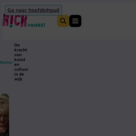
Ga naar hoofdinhoud
Home
Zoeken
De
kracht
van
kunst
Home
>
en
cultuur
in de
wijk