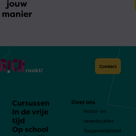
jouw
manier
Home
Contact
Cursussen
Over ons
In de vrije
Hoofd- en
tijd
nevenlocaties
Op school
Toegankelijkheid