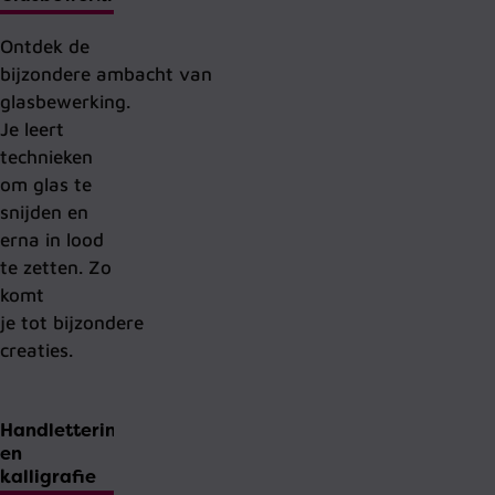
Ontdek
de
bijzondere
ambacht
van
glas
bewerking
.
Je leert
technieken
om
glas te
snijden en
erna in lood
te zetten. Zo
komt
je
tot
bijzondere
creaties.
Handlettering
en
kalligrafie