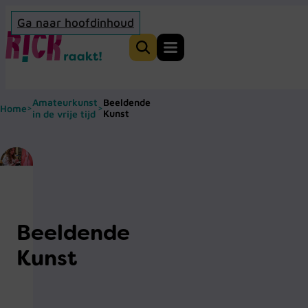
Ga naar hoofdinhoud
Home
Zoeken
Amateurkunst
Beeldende
Home
>
>
Kunst
in de vrije tijd
Beeldende
Kunst