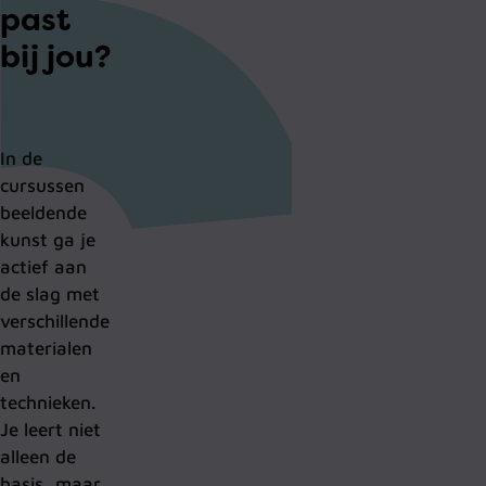
past
bij jou?
In de
cursussen
beeldende
kunst ga je
actief aan
de slag met
verschillende
materialen
en
technieken.
Je leert niet
alleen de
basis, maar