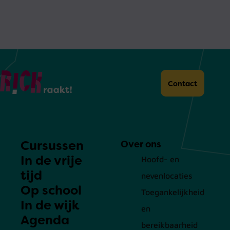
Home
Contact
Cursussen
Over ons
In de vrije
Hoofd- en
tijd
nevenlocaties
Op school
Toegankelijkheid
In de wijk
en
Agenda
bereikbaarheid