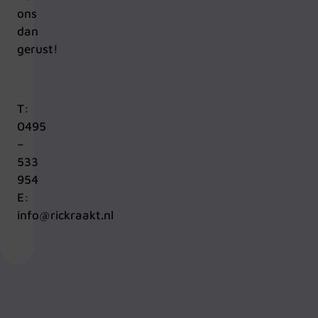
ons
dan
gerust!
T:
0495
–
533
954
E:
info@rickraakt.nl