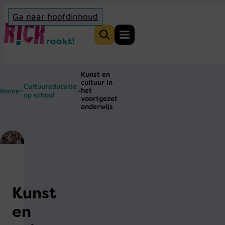
Ga naar hoofdinhoud
Home
Zoeken
Kunst en
cultuur in
Cultuureducatie
het
Home
>
>
op school
voortgezet
onderwijs
Kunst
en