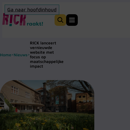
Ga naar hoofdinhoud
Home
Zoeken
RICK lanceert
vernieuwde
website met
Home
Nieuws
>
>
focus op
maatschappelijke
impact