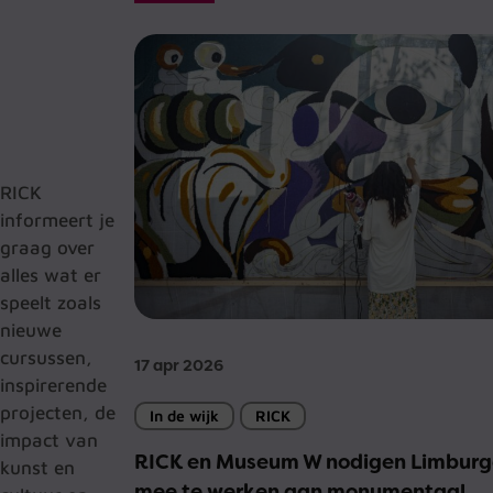
RICK
informeert je
graag over
alles wat er
speelt zoals
nieuwe
cursussen,
17 apr 2026
inspirerende
projecten, de
In de wijk
RICK
impact van
RICK en Museum W nodigen Limburge
kunst en
mee te werken aan monumentaal