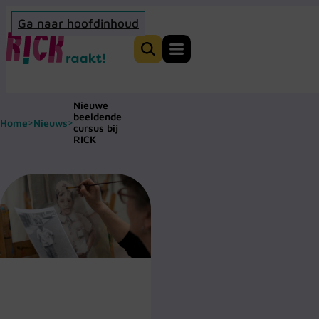
Ga naar hoofdinhoud
Home
Zoeken
Nieuwe
beeldende
Home
Nieuws
>
>
cursus bij
RICK