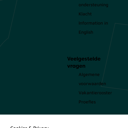
ondersteuning
Klacht
Information in
English
Veelgestelde
vragen
Algemene
voorwaarden
Vakantierooster
Proefles