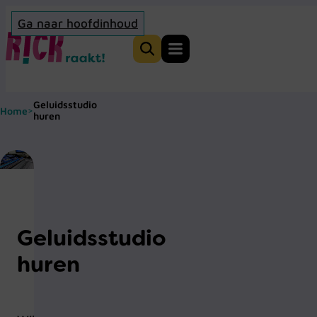
Ga naar hoofdinhoud
Home
Zoeken
Geluidsstudio
Home
>
huren
Geluidsstudio
huren