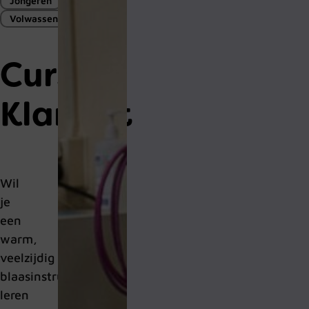
Jongeren
Volwassenen
Cursus
Klarinet
Wil
je
een
warm,
veelzijdig
blaasinstrument
leren