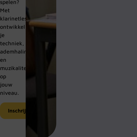
spelen?
Met
klarinetles
ontwikkel
je
techniek,
ademhaling
en
muzikaliteit,
op
jouw
niveau.
Inschrijven