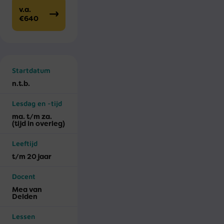
v.a.
€640
Startdatum
n.t.b.
Lesdag en -tijd
ma. t/m za.
(tijd in overleg)
Leeftijd
t/m 20 jaar
Docent
Mea van
Delden
Lessen