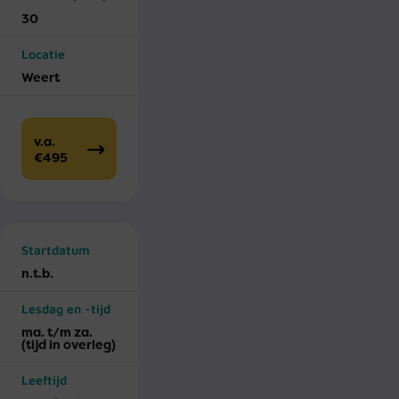
30
Locatie
Weert
v.a.
€495
Startdatum
n.t.b.
Lesdag en -tijd
ma. t/m za.
(tijd in overleg)
Leeftijd