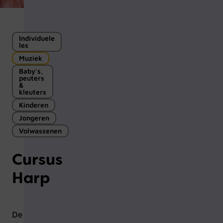
Individuele
les
Muziek
Baby's,
peuters
&
kleuters
Kinderen
Jongeren
Volwassenen
Cursus
Harp
De