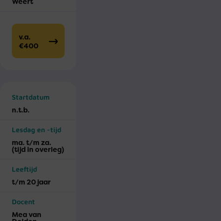
Weert
v.a.
€400
Startdatum
n.t.b.
Lesdag en -tijd
ma. t/m za.
(tijd in overleg)
Leeftijd
t/m 20 jaar
Docent
Mea van