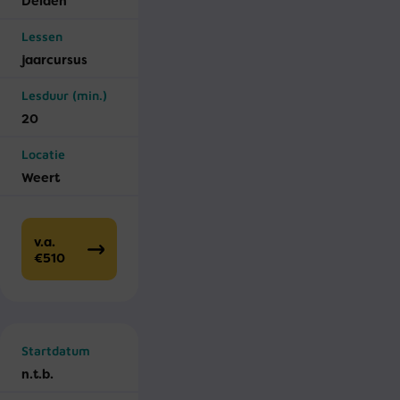
Delden
Lessen
jaar­cursus
Lesduur (min.)
20
Locatie
Weert
v.a.
€510
Startdatum
n.t.b.