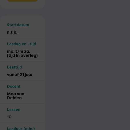
Startdatum
n.t.b.
Lesdag en -tijd
ma. t/m za.
(tijd in overleg)
Leeftijd
vanaf 21 jaar
Docent
Mea van
Delden
Lessen
10
Lesduur (min.)