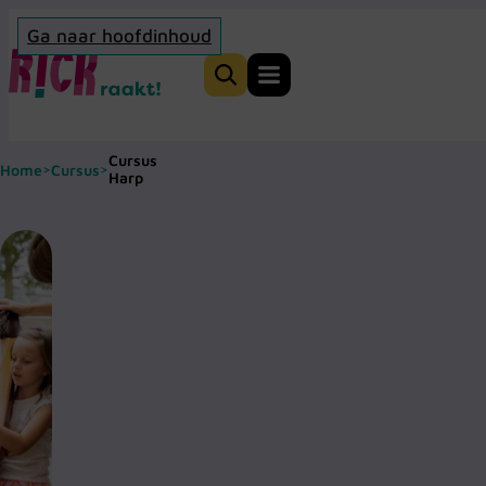
Ga naar hoofdinhoud
Home
Zoeken
Cursus
Home
Cursus
>
>
Harp