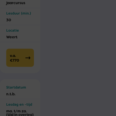
jaar­cursus
Lesduur (min.)
30
Locatie
Weert
v.a.
€770
Startdatum
n.t.b.
Lesdag en -tijd
ma. t/m za.
(tijd in overleg)