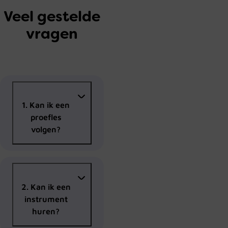
Veel gestelde
vragen
1. Kan ik een
proefles
volgen?
Twijfel je nog
tussen die flitsende
saxofoon of een
2. Kan ik een
cursus schilderen?
instrument
Geen probleem! Bij
huren?
RICK kun je altijd
eerst kennismaken