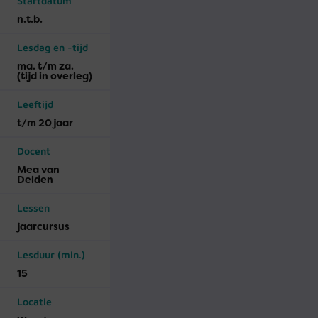
Startdatum
n.t.b.
Lesdag en -tijd
ma. t/m za.
(tijd in overleg)
Leeftijd
t/m 20 jaar
Docent
Mea van
Delden
Lessen
jaar­cursus
Lesduur (min.)
15
Locatie