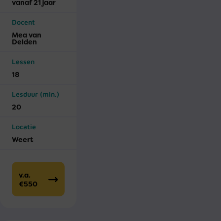
vanaf 21 jaar
Docent
Mea van
Delden
Lessen
18
Lesduur (min.)
20
Locatie
Weert
v.a.
€550