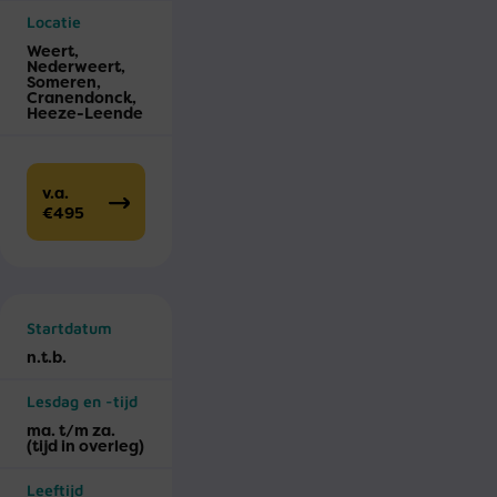
Locatie
Weert,
Nederweert,
Someren,
Cranendonck,
Heeze-Leende
v.a.
€495
Startdatum
n.t.b.
Lesdag en -tijd
ma. t/m za.
(tijd in overleg)
Leeftijd