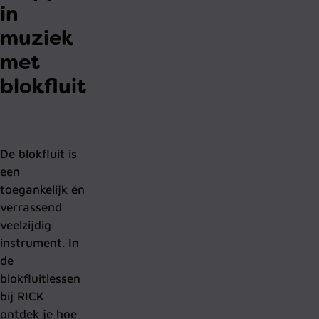
in
muziek
met
blokfluit
De blokfluit is
een
toegankelijk én
verrassend
veelzijdig
instrument. In
de
blokfluitlessen
bij RICK
ontdek je hoe