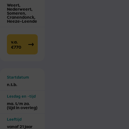
Weert,
Nederweert,
Someren,
Cranendonck,
Heeze-Leende
v.a.
€770
Startdatum
n.t.b.
Lesdag en -tijd
ma. t/m za.
(tijd in overleg)
Leeftijd
vanaf 21 jaar