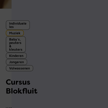
Individuele
les
Muziek
Baby's,
peuters
&
kleuters
Kinderen
Jongeren
Volwassenen
Cursus
Blokfluit