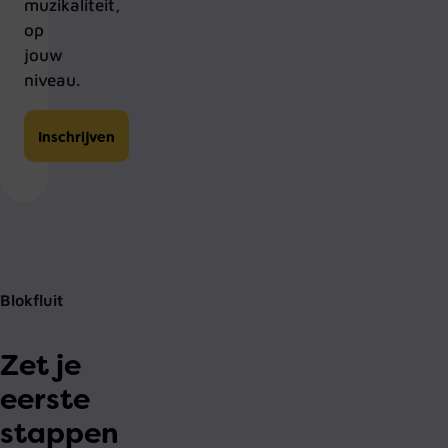
muzikaliteit,
op
jouw
niveau.
Inschrijven
Blokfluit
Zet je
eerste
stappen