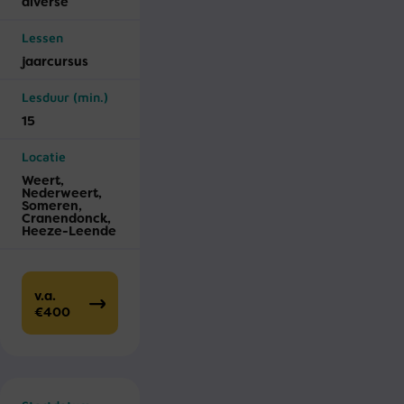
diverse
Lessen
jaar­cursus
Lesduur (min.)
15
Locatie
Weert,
Nederweert,
Someren,
Cranendonck,
Heeze-Leende
v.a.
€400