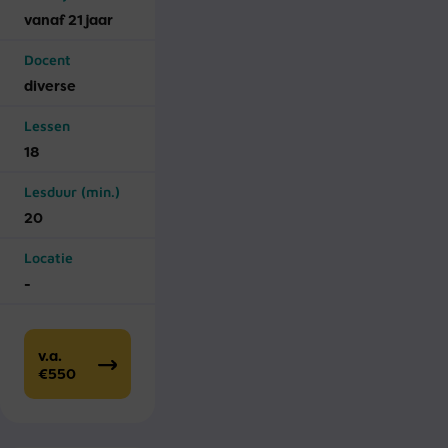
vanaf 21 jaar
Docent
diverse
Lessen
18
Lesduur (min.)
20
Locatie
-
v.a.
€550