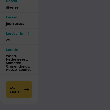
Docent
diverse
Lessen
jaar­cursus
Lesduur (min.)
25
Locatie
Weert,
Nederweert,
Someren,
Cranendonck,
Heeze-Leende
v.a.
€640