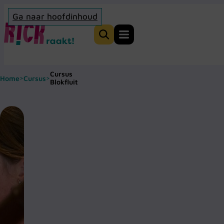
Ga naar hoofdinhoud
Home
Zoeken
Cursus
Home
Cursus
>
>
Blokfluit