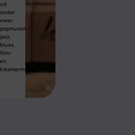
uit
onder
meer
popmuziek,
jazz,
blues,
film-
en
klezmermuziek.