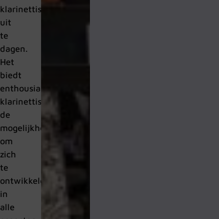
klarinettist
uit
te
dagen.
Het
biedt
enthousiaste
klarinettisten
de
mogelijkheid
om
zich
te
ontwikkelen
in
alle