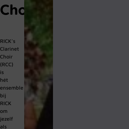
Choir
RICK’s
Clarinet
Choir
(RCC)
is
hét
ensemble
bij
RICK
om
jezelf
als