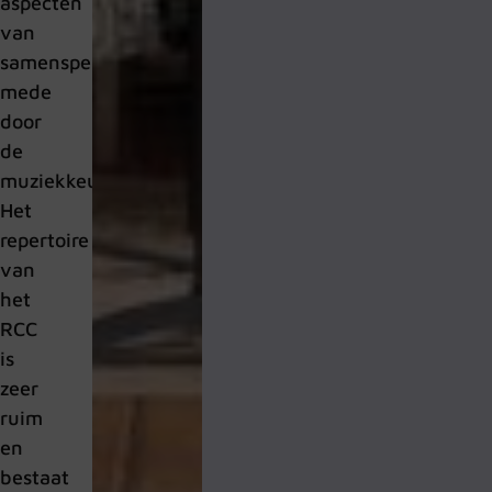
aspecten
van
samenspel,
mede
door
de
muziekkeuze.
Het
repertoire
van
het
RCC
is
zeer
ruim
en
bestaat