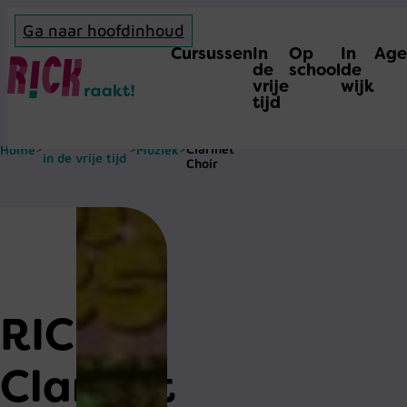
Ga naar hoofdinhoud
Cursussen
In
Op
In
Age
Home
de
school
de
vrije
wijk
tijd
RICK’s
Amateurkunst
Clarinet
Home
>
>
Muziek
>
in de vrije tijd
Choir
RICK's
Clarinet