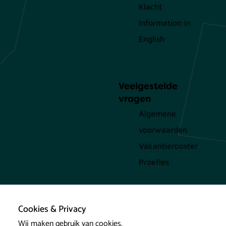
Klacht
Information in
English
Veelgestelde
vragen
Algemene
voorwaarden
Vakantierooster
Proefles
Cookies & Privacy
Wij maken gebruik van cookies.