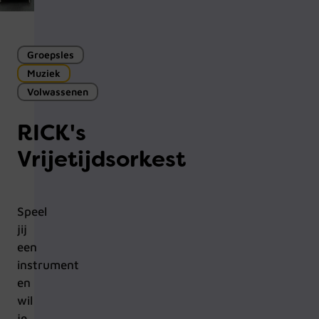
Groepsles
Muziek
Volwassenen
RICK's
Vrijetijdsorkest
Speel
jij
een
instrument
en
wil
je