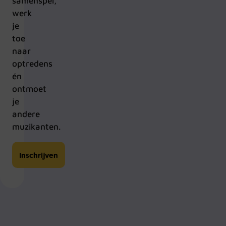
samenspel,
werk
je
toe
naar
optredens
én
ontmoet
je
andere
muzikanten.
Inschrijven