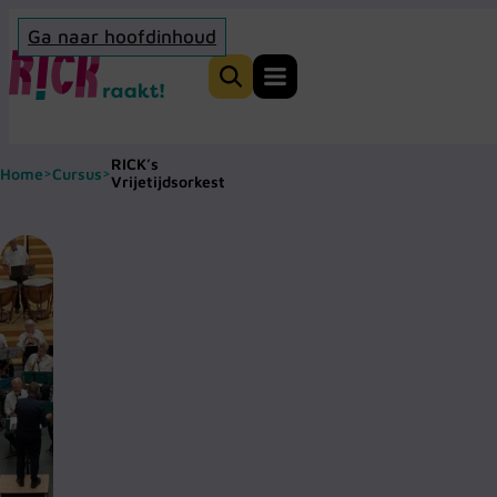
Ga naar hoofdinhoud
Home
Zoeken
RICK’s
Home
Cursus
>
>
Vrijetijdsorkest