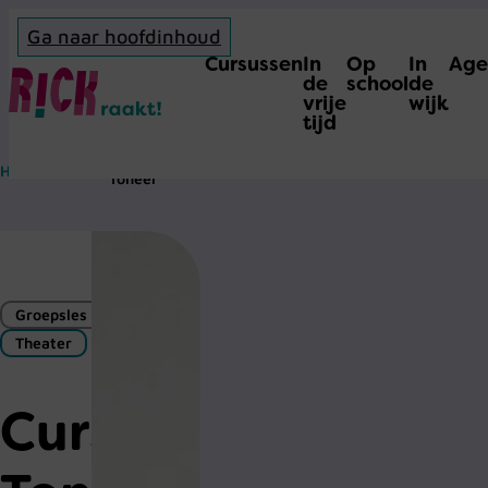
Ga naar hoofdinhoud
Cursussen
In
Op
In
Age
Home
de
school
de
vrije
wijk
tijd
Cursus
Home
>
Cursus
>
Toneel
Groepsles
Theater
Cursus