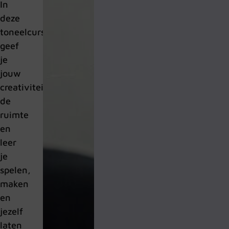
In
deze
toneelcursus
geef
je
jouw
creativiteit
de
ruimte
en
leer
je
spelen,
maken
en
jezelf
laten