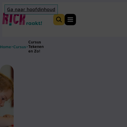
Ga naar hoofdinhoud
Home
Zoeken
Cursus
Tekenen
Home
Cursus
>
>
en Zo!