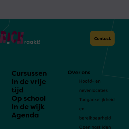
Home
Contact
Cursussen
Over ons
In de vrije
Hoofd- en
tijd
nevenlocaties
Op school
Toegankelijkheid
In de wijk
en
Agenda
bereikbaarheid
Openingstijden