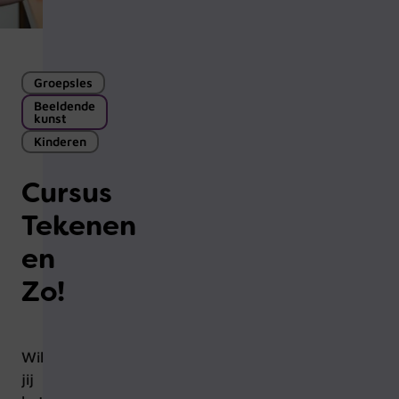
Groepsles
Beeldende
kunst
Kinderen
Cursus
Tekenen
en
Zo!
Wil
jij