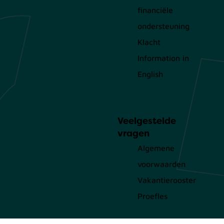
financiële
ondersteuning
Klacht
Information in
English
Veelgestelde
vragen
Algemene
voorwaarden
Vakantierooster
Proefles