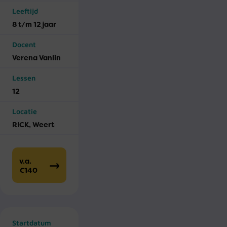
Leeftijd
8 t/m 12 jaar
Docent
Verena Vanlin
Lessen
12
Locatie
RICK, Weert
v.a.
€140
Startdatum