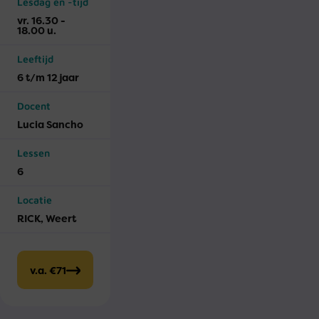
Lesdag en -tijd
vr. 16.30 -
18.00 u.
Leeftijd
6 t/m 12 jaar
Docent
Lucia Sancho
Lessen
6
Locatie
RICK, Weert
v.a. €71