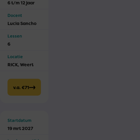
6 t/m 12 jaar
Docent
Lucia Sancho
Lessen
6
Locatie
RICK, Weert
v.a. €71
Startdatum
19 mrt 2027