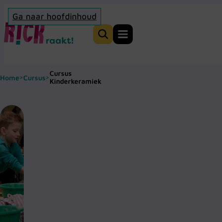
Ga naar hoofdinhoud
Home
Zoeken
Cursus
Home
Cursus
>
>
Kinderkeramiek