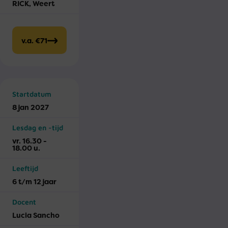
RICK, Weert
v.a. €71
Startdatum
8 jan 2027
Lesdag en -tijd
vr. 16.30 -
18.00 u.
Leeftijd
6 t/m 12 jaar
Docent
Lucia Sancho