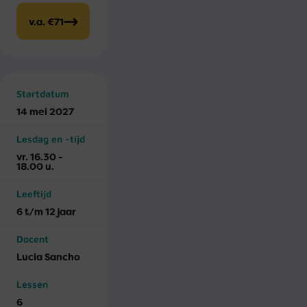
v.a. €71
Startdatum
14 mei 2027
Lesdag en -tijd
vr. 16.30 -
18.00 u.
Leeftijd
6 t/m 12 jaar
Docent
Lucia Sancho
Lessen
6