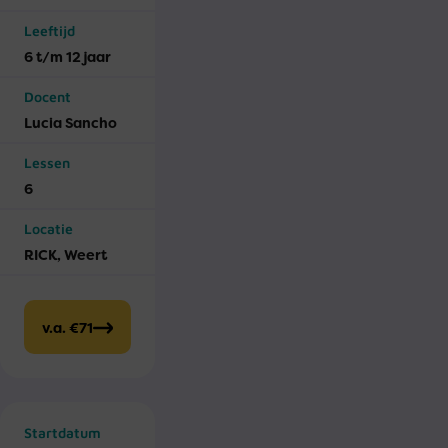
Leeftijd
6 t/m 12 jaar
Docent
Lucia Sancho
Lessen
6
Locatie
RICK, Weert
v.a. €71
Startdatum