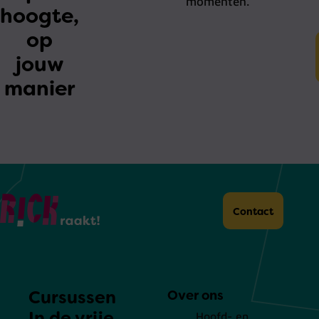
momenten.
hoogte,
op
jouw
manier
Home
Contact
Cursussen
Over ons
In de vrije
Hoofd- en