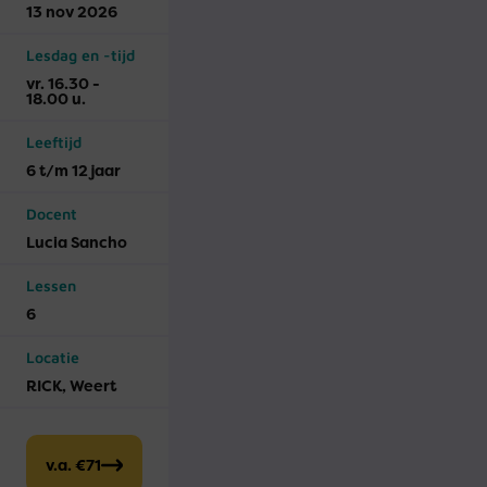
13 nov 2026
Lesdag en -tijd
vr. 16.30 -
18.00 u.
Leeftijd
6 t/m 12 jaar
Docent
Lucia Sancho
Lessen
6
Locatie
RICK, Weert
v.a. €71