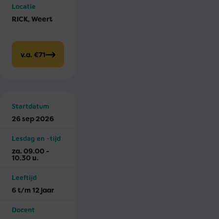
Locatie
RICK, Weert
v.a. €71
Startdatum
26 sep 2026
Lesdag en -tijd
za. 09.00 -
10.30 u.
Leeftijd
6 t/m 12 jaar
Docent