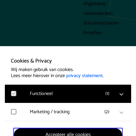
Algemene
voorwaarden
Vakantierooster
Proefles
Cookies & Privacy
Wij maken gebruik van cookies.
Lees meer hierover in onze
privacy statement
.
Functioneel
(
1
)
Cookies
Marketing / tracking
(
2
)
Google Analytics
Bezoekersstatistieken, websitebezoek en gebruik
wordt gemeten en gebruikersgegevens worden
Privacybeleid
anoniem verzameld.
Vimeo
Accepteer alle cookies