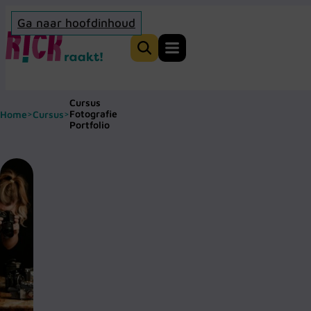
Ga naar hoofdinhoud
Home
Zoeken
Cursus
Fotografie
Home
Cursus
>
>
Portfolio