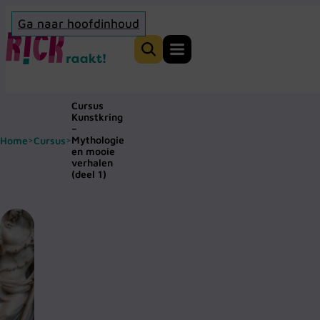
Ga naar hoofdinhoud
Home
Zoeken
Cursus
Kunstkring
–
Mythologie
Home
Cursus
>
>
en mooie
verhalen
(deel 1)