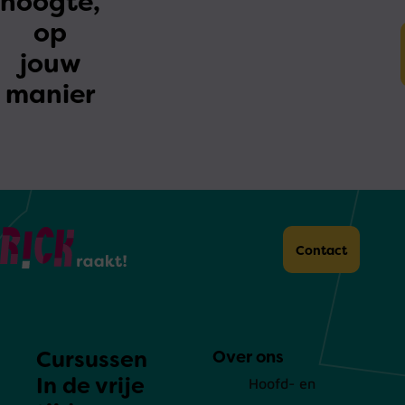
hoogte,
op
jouw
manier
Home
Contact
Cursussen
Over ons
In de vrije
Hoofd- en